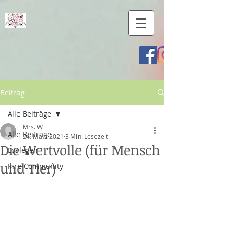
Beitrag
Alle Beiträge
Mrs. W
Alle Beiträge
24. März 2021
3 Min. Lesezeit
Die Wertvolle (für Mensch
Loslegen
und Tier)
Ihre Community