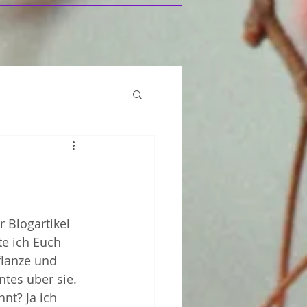
 Blogartikel 
te ich Euch 
lanze und 
ntes über sie.
nt? Ja ich 