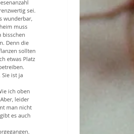
iesenanzahl 
enzwertig sei. 
es wunderbar, 
eheim muss 
n bisschen 
n. Denn die 
lanzen sollten 
ch etwas Platz 
betreiben.
ie ist ja 
ie ich oben 
ber, leider 
mt man nicht 
ibt es auch 
orgegangen. 