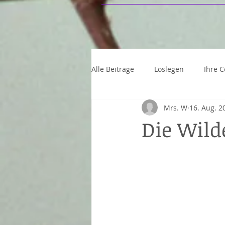
Alle Beiträge
Loslegen
Ihre 
Mrs. W
16. Aug. 2
Die Wild