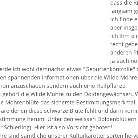
dass die R
langsam gr
Ich finde 
aber insg
ich ihm ei
recht gebe
anderen Pf
ja auch no
erde ich wohl demnächst etwas "Geburtenkontrolle" 
en spannenden Informationen über die Wilde Möhre. S
hön anzuschauen sondern auch eine Heilpflanze. 
t gehört die Wilde Möhre zu den Doldengewächsen. W
die Mohrenblüte das sicherste Bestimmungsmerkmal. A
lare denen diese schwarze Blüte fehlt und dann kom
timmung herum. Unter den weissen Doldenblütlern g
er Schierling). Hier ist also Vorsicht geboten!
re sind sämtliche unserer Kulturkarottensorten herv