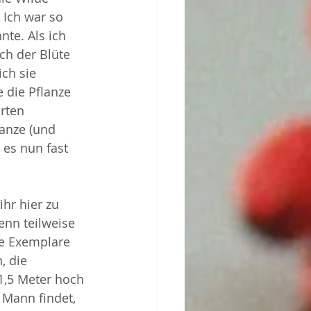
 Ich war so 
te. Als ich 
ch der Blüte 
ch sie 
 die Pflanze 
rten 
lanze (und 
es nun fast 
ihr hier zu 
enn teilweise 
ge Exemplare 
 die 
,5 Meter hoch 
 Mann findet, 