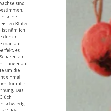
wächse sind 
bestimmen. 
ch seine 
eissen Blüten. 
 ist nämlich 
e dunkle 
ie man auf 
erfekt, es 
 Scharen an.
hr länger auf 
te um die 
cht einmal, 
ahen für mich 
Ahnung. Das 
Glück 
h schwierig, 
ie Wilde 