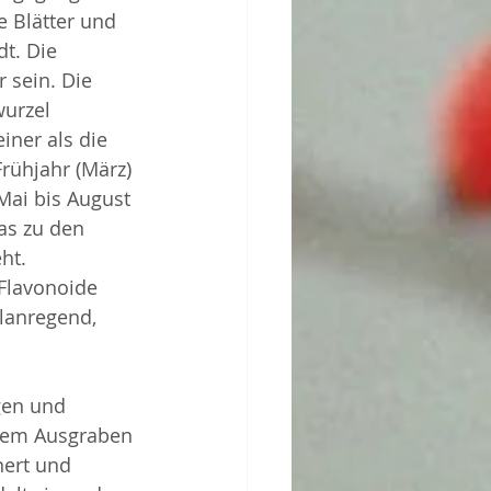
e Blätter und 
t. Die 
 sein. Die 
urzel 
iner als die 
rühjahr (März) 
Mai bis August 
as zu den 
ht.
 Flavonoide 
lanregend, 
gen und 
 dem Ausgraben 
ert und 