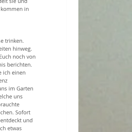
elt sie und 
d kommen in 
e trinken.
eiten hinweg.
 Euch noch von 
is berichten.
 ich einen 
enz 
uns im Garten 
elche uns 
brauchte 
uchen. Sofort 
 entdeckt und 
uch etwas 