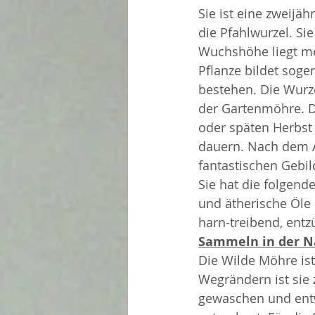
Sie ist eine zweijäh
die Pfahlwurzel. Si
Wuchshöhe liegt me
Pflanze bildet sog
bestehen. Die Wurze
der Gartenmöhre. Di
oder späten Herbst (
dauern. Nach dem A
fantastischen Gebild
Sie hat die folgend
und ätherische Öle 
harn-treibend, en
Sammeln in der N
Die Wilde Möhre ist
Wegrändern ist sie
gewaschen und entw