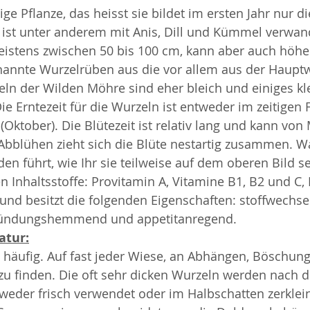
rige Pflanze, das heisst sie bildet im ersten Jahr nur di
e ist unter anderem mit Anis, Dill und Kümmel verwand
istens zwischen 50 bis 100 cm, kann aber auch höher
enannte Wurzelrüben aus die vor allem aus der Hauptw
ln der Wilden Möhre sind eher bleich und einiges kle
e Erntezeit für die Wurzeln ist entweder im zeitigen F
Oktober). Die Blütezeit ist relativ lang und kann von 
bblühen zieht sich die Blüte nestartig zusammen. W
en führt, wie Ihr sie teilweise auf dem oberen Bild se
en Inhaltsstoffe: Provitamin A, Vitamine B1, B2 und C,
und besitzt die folgenden Eigenschaften: stoffwechse
tzündungshemmend und appetitanregend.
atur:
 häufig. Auf fast jeder Wiese, an Abhängen, Böschun
 zu finden. Die oft sehr dicken Wurzeln werden nach
eder frisch verwendet oder im Halbschatten zerklein