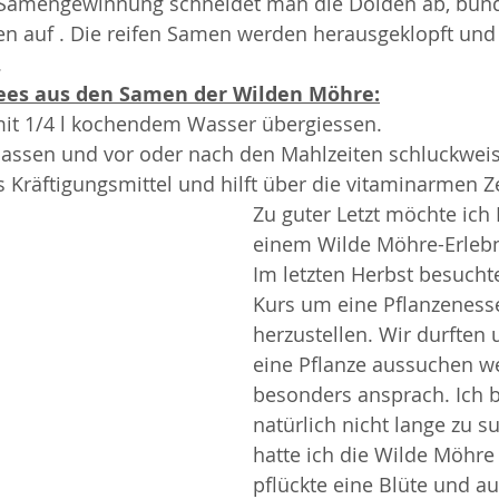
e Samengewinnung schneidet man die Dolden ab, bünd
ten auf . Die reifen Samen werden herausgeklopft un
.
ees aus den Samen der Wilden Möhre:
mit 1/4 l kochendem Wasser übergiessen. 
lassen und vor oder nach den Mahlzeiten schluckweis
es Kräftigungsmittel und hilft über die vitaminarmen Z
Zu guter Letzt möchte ich
einem Wilde Möhre-Erlebn
Im letzten Herbst besuchte
Kurs um eine Pflanzeness
herzustellen. Wir durften 
eine Pflanze aussuchen w
besonders ansprach. Ich 
natürlich nicht lange zu s
hatte ich die Wilde Möhre
pflückte eine Blüte und a